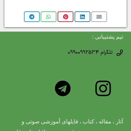
تیم پشتیبانی :
تلگرام 09900992534
آثار ، مقاله ، کتاب ، فایلهای آموزشی صوتی و